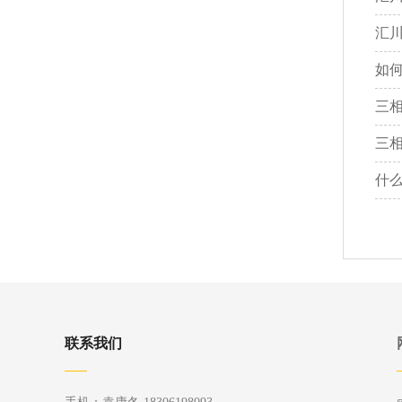
汇
如
三
三
什
联系我们