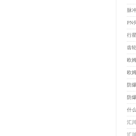
脉
PN
行
齿
欧姆
欧姆
防
防
什
汇
汇