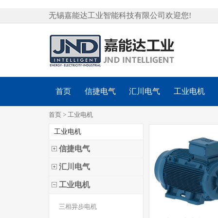
无锡嘉能达工业智能科技有限公司欢迎您!
首页
信捷电气
汇川电气
工业电机
首页
>
工业电机
工业电机
信捷电气
汇川电气
工业电机
三相异步电机