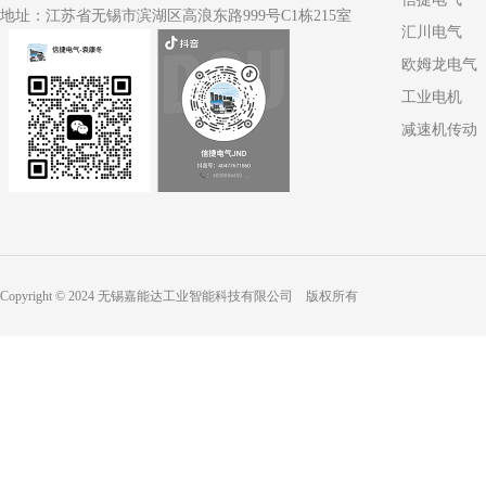
地址：江苏省无锡市滨湖区高浪东路999号C1栋215室
汇川电气
欧姆龙电气
工业电机
减速机传动
Copyright © 2024 无锡嘉能达工业智能科技有限公司 版权所有